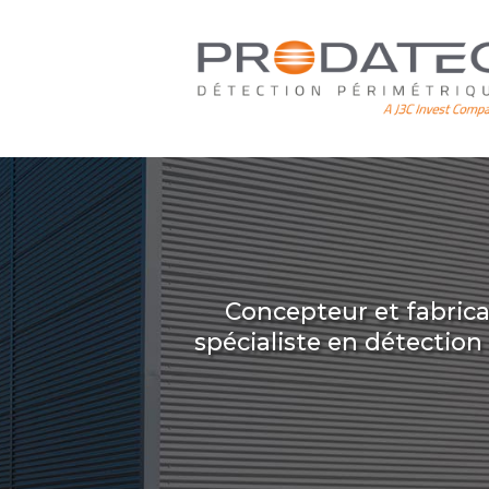
Aller
au
contenu
principal
Concepteur et fabric
spécialiste en détectio