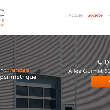
Accueil
Société
0
ant
français
Allée Guimet 
n périmétrique