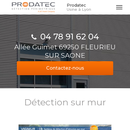
Aller
Prodatec
Tog
Usine à Lyon
au
navi
contenu
principal
04 78 91 62 04
Allée Guimet 69250 FLEURIEU
SUR SAONE
Contactez-
nous
Détection sur mur