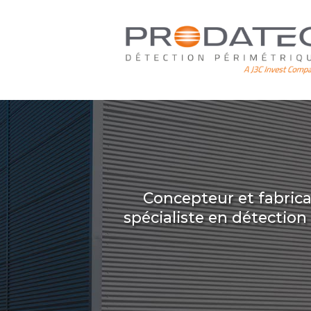
Aller
au
contenu
principal
Concepteur et fabric
spécialiste en détectio