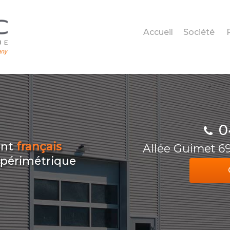
Accueil
Société
0
ant
français
Allée Guimet 
n périmétrique