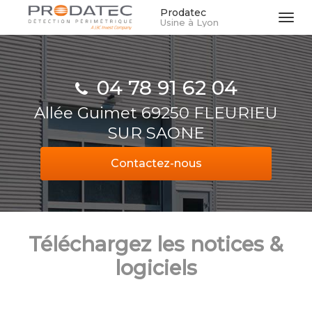
Aller
Prodatec
Tog
Usine à Lyon
au
navi
contenu
principal
04 78 91 62 04
Allée Guimet 69250 FLEURIEU
SUR SAONE
Contactez-
nous
Téléchargez les notices &
logiciels