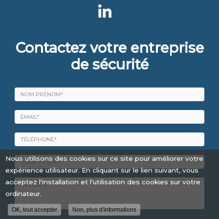
Contactez votre entreprise
de sécurité
Nom
-
Prénom
Email
:
:
*
*
Nous utilisons des cookies sur ce site pour améliorer votre
Tél.
:
expérience utilisateur. En cliquant sur le lien suivant, vous
*
acceptez l'installation et l'utilisation des cookies sur votre
Code
postal
ordinateur.
*
OK, tout accepter
Non, plus d'informations